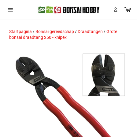
Meteen
Wi
naar
de
Sitenavigatie
content
Startpagina
/
Bonsai gereedschap
/
Draadtangen
/
Grote
bonsai draadtang 250 - knipex