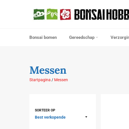
Meteen
naar
de
content
Bonsai bomen
Gereedschap
Verzorgi
Messen
Startpagina
/
Messen
SORTEER OP