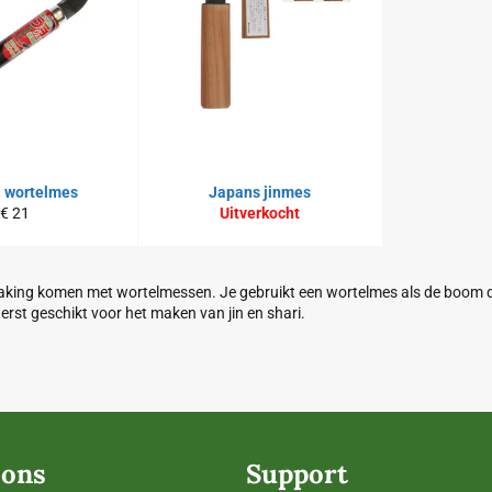
 wortelmes
Japans jinmes
Normale
€ 21
Uitverkocht
prijs
nraking komen met wortelmessen. Je gebruikt een wortelmes als de boom d
iterst geschikt voor het maken van jin en shari.
 ons
Support