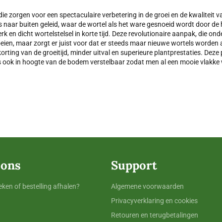
die zorgen voor een spectaculaire verbetering in de groei en de kwaliteit v
s naar buiten geleid, waar de wortel als het ware gesnoeid wordt door de
rk en dicht wortelstelsel in korte tijd. Deze revolutionaire aanpak, die o
oeien, maar zorgt er juist voor dat er steeds maar nieuwe wortels worden
korting van de groeitijd, minder uitval en superieure plantprestaties. Dez
is ook in hoogte van de bodem verstelbaar zodat men al een mooie vlakke 
 ons
Support
ken of bestelling afhalen?
Algemene voorwaarden
Privacyverklaring en cookies
Retouren en terugbetalingen