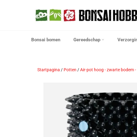
Meteen
naar
de
content
Bonsai bomen
Gereedschap
Verzorgi
Startpagina
/
Potten
/
Air-pot hoog - zwarte bodem -