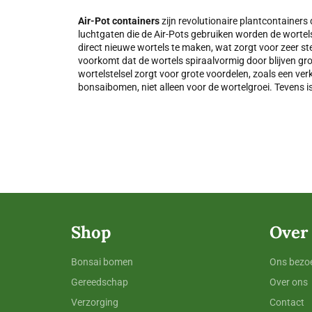
Air-Pot containers
zijn revolutionaire plantcontainers 
luchtgaten die de Air-Pots gebruiken worden de wortel
direct nieuwe wortels te maken, wat zorgt voor zeer ste
voorkomt dat de wortels spiraalvormig door blijven gr
wortelstelsel zorgt voor grote voordelen, zoals een ver
bonsaibomen, niet alleen voor de wortelgroei. Tevens 
Shop
Over
Bonsai bomen
Ons bezoe
Gereedschap
Over ons
Verzorging
Contact