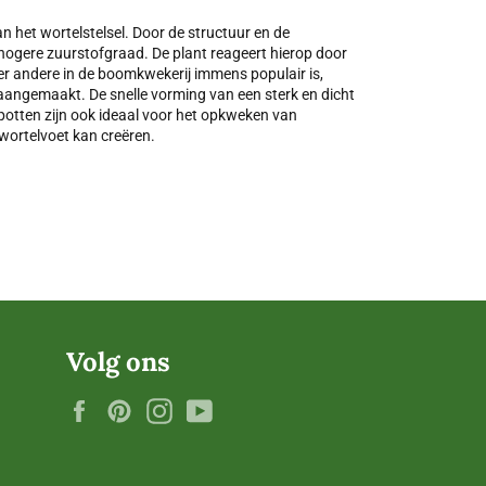
an het wortelstelsel. Door de structuur en de
 hogere zuurstofgraad. De plant reageert hierop door
nder andere in de boomkwekerij immens populair is,
 aangemaakt. De snelle vorming van een sterk en dicht
e potten zijn ook ideaal voor het opkweken van
wortelvoet kan creëren.
Volg ons
Facebook
Pinterest
Instagram
YouTube